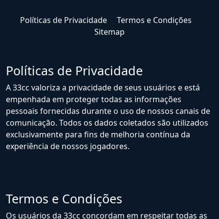
Políticas de Privacidade
Termos e Condições
Sitemap
Políticas de Privacidade
A 33cc valoriza a privacidade de seus usuários e está
empenhada em proteger todas as informações
pessoais fornecidas durante o uso de nossos canais de
comunicação. Todos os dados coletados são utilizados
exclusivamente para fins de melhoria contínua da
experiência de nossos jogadores.
Termos e Condições
Os usuários da 33cc concordam em respeitar todas as