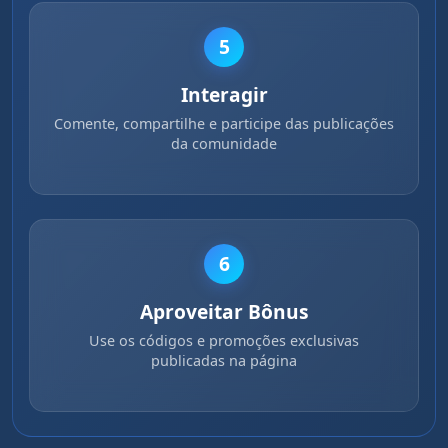
5
Interagir
Comente, compartilhe e participe das publicações
da comunidade
6
Aproveitar Bônus
Use os códigos e promoções exclusivas
publicadas na página