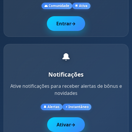
👥 Comunidade
🌟 Ativa
Entrar
→
🔔
Notificações
Ative notificações para receber alertas de bônus e
novidades
🔔 Alertas
⚡ Instantâneo
Ativar
→