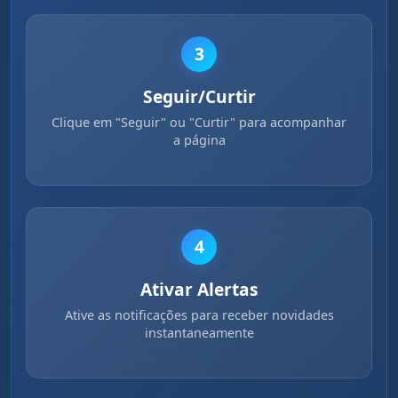
3
Seguir/Curtir
Clique em "Seguir" ou "Curtir" para acompanhar
a página
4
Ativar Alertas
Ative as notificações para receber novidades
instantaneamente