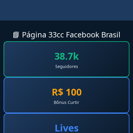
📘 Página 33cc Facebook Brasil
38.7k
Seguidores
R$ 100
Bônus Curtir
Lives