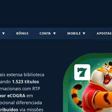
BÔNUS
CONTA
MOBILE
APOSTAS
ais extensa biblioteca
egando
1.523 títulos
ernacionais com RTP
 por eCOGRA
em
mocional diferenciada
tribuídos
via missões